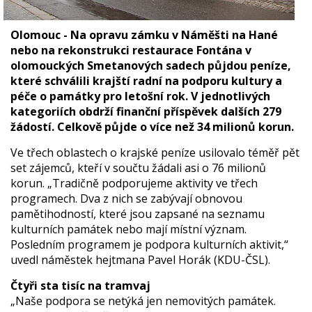
Olomouc - Na opravu zámku v Náměšti na Hané
nebo na rekonstrukci restaurace Fontána v
olomouckých Smetanových sadech půjdou peníze,
které schválili krajští radní na podporu kultury a
péče o památky pro letošní rok. V jednotlivých
kategoriích obdrží finanční příspěvek dalších 279
žádostí. Celkově půjde o více než 34 milionů korun.
Ve třech oblastech o krajské peníze usilovalo téměř pět
set zájemců, kteří v součtu žádali asi o 76 milionů
korun. „Tradičně podporujeme aktivity ve třech
programech. Dva z nich se zabývají obnovou
pamětihodností, které jsou zapsané na seznamu
kulturních památek nebo mají místní význam.
Posledním programem je podpora kulturních aktivit,“
uvedl náměstek hejtmana Pavel Horák (KDU-ČSL).
Čtyři sta tisíc na tramvaj
„Naše podpora se netýká jen nemovitých památek.