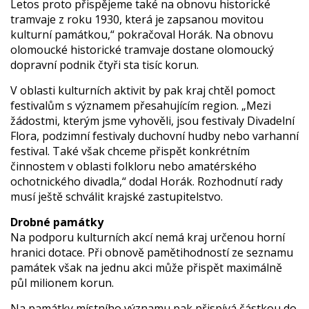
Letos proto přispějeme také na obnovu historické
tramvaje z roku 1930, která je zapsanou movitou
kulturní památkou,“ pokračoval Horák. Na obnovu
olomoucké historické tramvaje dostane olomoucký
dopravní podnik čtyři sta tisíc korun.
V oblasti kulturních aktivit by pak kraj chtěl pomoct
festivalům s významem přesahujícím region. „Mezi
žádostmi, kterým jsme vyhověli, jsou festivaly Divadelní
Flora, podzimní festivaly duchovní hudby nebo varhanní
festival. Také však chceme přispět konkrétním
činnostem v oblasti folkloru nebo amatérského
ochotnického divadla,“ dodal Horák. Rozhodnutí rady
musí ještě schválit krajské zastupitelstvo.
Drobné památky
Na podporu kulturních akcí nemá kraj určenou horní
hranici dotace. Při obnově pamětihodností ze seznamu
památek však na jednu akci může přispět maximálně
půl milionem korun.
Na památky místního významu pak přispívá částkou do