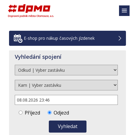
E-shop pro nákup časových jízdenek
Vyhledání spojení
Příjezd
Odjezd
Vyhledat