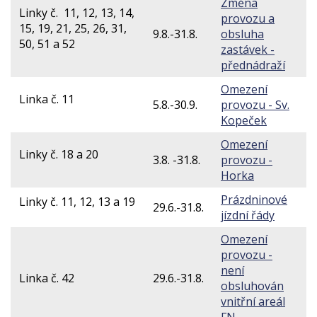
Změna
Linky č. 11, 12, 13, 14,
provozu a
15, 19, 21, 25, 26, 31,
9.8.-31.8.
obsluha
50, 51 a 52
zastávek -
přednádraží
Omezení
Linka č. 11
5.8.-30.9.
provozu - Sv.
Kopeček
Omezení
Linky č. 18 a 20
3.8. -31.8.
provozu -
Horka
Prázdninové
Linky č. 11, 12, 13 a 19
29.6.-31.8.
jízdní řády
Omezení
provozu -
není
Linka č. 42
29.6.-31.8.
obsluhován
vnitřní areál