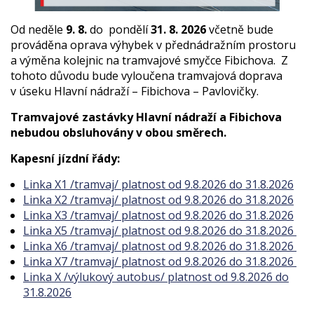
Od neděle
9. 8.
do pondělí
31. 8. 2026
včetně bude
prováděna oprava výhybek v přednádražním prostoru
a výměna kolejnic na tramvajové smyčce Fibichova. Z
tohoto důvodu bude vyloučena tramvajová doprava
v úseku Hlavní nádraží – Fibichova – Pavlovičky.
Tramvajové zastávky Hlavní nádraží a Fibichova
nebudou obsluhovány v obou směrech.
Kapesní jízdní řády:
Linka X1 /tramvaj/ platnost od 9.8.2026 do 31.8.2026
Linka X2 /tramvaj/ platnost od 9.8.2026 do 31.8.2026
Linka X3 /tramvaj/ platnost od 9.8.2026 do 31.8.2026
Linka X5 /tramvaj/ platnost od 9.8.2026 do 31.8.2026
Linka X6 /tramvaj/ platnost od 9.8.2026 do 31.8.2026
Linka X7 /tramvaj/ platnost od 9.8.2026 do 31.8.2026
Linka X /výlukový autobus/ platnost od 9.8.2026 do
31.8.2026