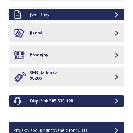
Jízdní řády
Jízdné
Prodejny
SMS jízdenka
90206
Dispečink
585 533 128
Projekty spolufinancované z fondů EU