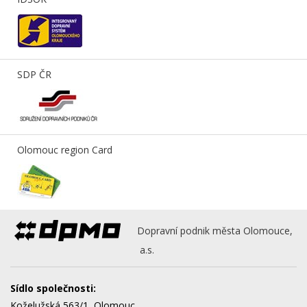
SDP ČR
Olomouc region Card
Dopravní podnik města Olomouce,
a.s.
Sídlo společnosti:
Koželužská 563/1, Olomouc