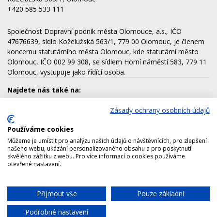
+420 585 533 111
Společnost Dopravní podnik města Olomouce, a.s., IČO
47676639, sídlo Koželužská 563/1, 779 00 Olomouc, je členem
koncernu statutárního města Olomouc, kde statutární město
Olomouc, IČO 002 99 308, se sídlem Horní náměstí 583, 779 11
Olomouc, vystupuje jako řídící osoba.
Najdete nás také na:
Zásady ochrany osobních údajů
Používáme cookies
Dalšími členy koncernu jsou:
Můžeme je umístit pro analýzu našich údajů o návštěvnících, pro zlepšení
AQUAPARK OLOMOUC, a.s.
našeho webu, ukázání personalizovaného obsahu a pro poskytnutí
skvělého zážitku z webu. Pro více informací o cookies používáme
Lesy města Olomouce, a.s.
otevřené nastavení.
Technické služby města Olomouce, a.s.
Správa nemovitostí Olomouc, a.s.
Přijmout vše
Pouze základní
Chat
Výstaviště Flora Olomouc, a.s.
Podrobné nastavení