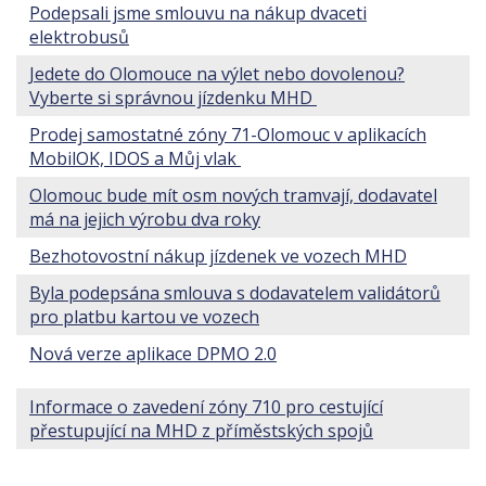
Podepsali jsme smlouvu na nákup dvaceti
elektrobusů
Jedete do Olomouce na výlet nebo dovolenou?
Vyberte si správnou jízdenku MHD
Prodej samostatné zóny 71-Olomouc v aplikacích
MobilOK, IDOS
a Můj vlak
Olomouc bude mít osm nových tramvají, dodavatel
má na jejich výrobu dva roky
Bezhotovostní nákup jízdenek ve vozech MHD
Byla podepsána smlouva s dodavatelem validátorů
pro platbu kartou ve vozech
Nová verze aplikace DPMO 2.0
Informace o zavedení zóny 710 pro cestující
přestupující na MHD z příměstských spojů