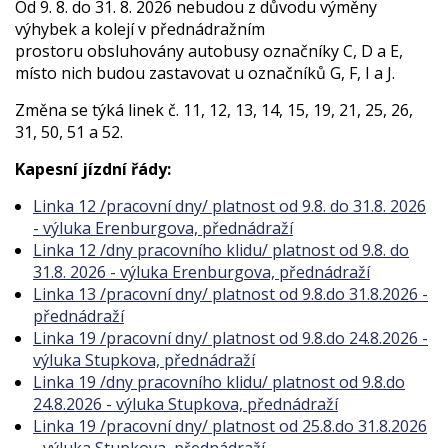
Od 9. 8. do 31. 8. 2026 nebudou z důvodu výměny
výhybek a kolejí v přednádražním
prostoru obsluhovány autobusy označníky C, D a E,
místo nich budou zastavovat u označníků G, F, I a J.
Změna se týká linek č. 11, 12, 13, 14, 15, 19, 21, 25, 26,
31, 50, 51 a 52.
Kapesní jízdní řády:
Linka 12 /pracovní dny/ platnost od 9.8. do 31.8. 2026
- výluka Erenburgova, přednádraží
Linka 12 /dny pracovního klidu/ platnost od 9.8. do
31.8. 2026 - výluka Erenburgova, přednádraží
Linka 13 /pracovní dny/ platnost od 9.8.do 31.8.2026 -
přednádraží
Linka 19 /pracovní dny/ platnost od 9.8.do 24.8.2026 -
výluka Stupkova, přednádraží
Linka 19 /dny pracovního klidu/ platnost od 9.8.do
24.8.2026 - výluka Stupkova, přednádraží
Linka 19 /pracovní dny/ platnost od 25.8.do 31.8.2026
- výluka Stupkova, přednádraží