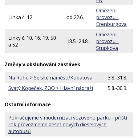
FN
Omezení
Linka č. 12
od 22.6.
provozu -
Erenburgova
Omezení
Linky č. 10, 16, 19, 50
18.5.-24.8.
provozu -
a 52
Stupkova
Změny v obsluhování zastávek
Na Rohu > Selské náměstí/Kubatova
3.8.-31.8.
Svatý Kopeček, ZOO > Hlavní nádraží
5.8.-30.9.
Ostatní informace
Pokračujeme v modernizaci vozového parku - příští
rok převezmeme deset nových dieselových
autobusů