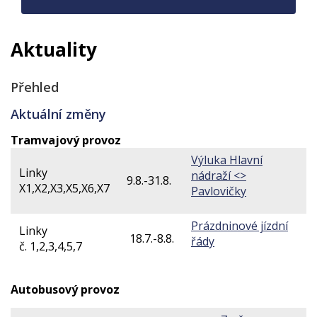
Aktuality
Přehled
Aktuální změny
Tramvajový provoz
Výluka Hlavní
Linky
nádraží <>
9.8.-31.8.
X1,X2,X3,X5,X6,X7
Pavlovičky
Prázdninové jízdní
Linky
18.7.-8.8.
řády
č.
1,2,3,4,5,7
Autobusový provoz