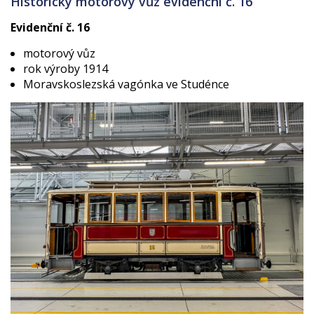
Historický motorový vůz evidenční č. 16
Evidenční č. 16
motorový vůz
rok výroby 1914
Moravskoslezská vagónka ve Studénce