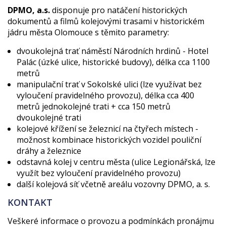
DPMO, a.s.
disponuje pro natáčení historických
dokumentů a filmů kolejovými trasami v historickém
jádru města Olomouce s těmito parametry:
dvoukolejná trať náměstí Národních hrdinů - Hotel
Palác (úzké ulice, historické budovy), délka cca 1100
metrů
manipulační trať v Sokolské ulici (lze využívat bez
vyloučení pravidelného provozu), délka cca 400
metrů jednokolejné trati + cca 150 metrů
dvoukolejné trati
kolejové křížení se železnicí na čtyřech místech -
možnost kombinace historických vozidel pouliční
dráhy a železnice
odstavná kolej v centru města (ulice Legionářská, lze
využít bez vyloučení pravidelného provozu)
další kolejová síť včetně areálu vozovny DPMO, a. s.
KONTAKT
Veškeré informace o provozu a podmínkách pronájmu