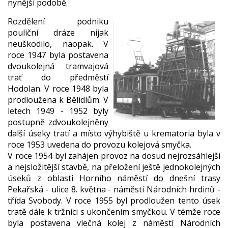
nynější podobě.
Rozdělení podniku
pouliční dráze nijak
neuškodilo, naopak. V
roce 1947 byla postavena
dvoukolejná tramvajová
trať do předměstí
Hodolan. V roce 1948 byla
prodloužena k Bělidlům. V
letech 1949 - 1952 byly
postupně zdvoukolejněny
další úseky tratí a místo výhybiště u krematoria byla v
roce 1953 uvedena do provozu kolejová smyčka.
V roce 1954 byl zahájen provoz na dosud nejrozsáhlejší
a nejsložitější stavbě, na přeložení ještě jednokolejných
úseků z oblasti Horního náměstí do dnešní trasy
Pekařská - ulice 8. května - náměstí Národních hrdinů -
třída Svobody. V roce 1955 byl prodloužen tento úsek
tratě dále k tržnici s ukončením smyčkou. V témže roce
byla postavena vlečná kolej z náměstí Národních