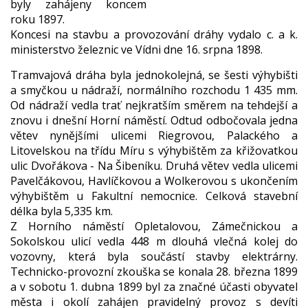
byly zahájeny koncem
roku 1897.
Koncesi na stavbu a provozování dráhy vydalo c. a k.
ministerstvo železnic ve Vídni dne 16. srpna 1898.
Tramvajová dráha byla jednokolejná, se šesti výhybišti
a smyčkou u nádraží, normálního rozchodu 1 435 mm.
Od nádraží vedla trať nejkratším směrem na tehdejší a
znovu i dnešní Horní náměstí. Odtud odbočovala jedna
větev nynějšími ulicemi Riegrovou, Palackého a
Litovelskou na třídu Míru s výhybištěm za křižovatkou
ulic Dvořákova - Na Šibeníku. Druhá větev vedla ulicemi
Pavelčákovou, Havlíčkovou a Wolkerovou s ukončením
výhybištěm u Fakultní nemocnice. Celková stavební
délka byla 5,335 km.
Z Horního náměstí Opletalovou, Zámečnickou a
Sokolskou ulicí vedla 448 m dlouhá vlečná kolej do
vozovny, která byla součástí stavby elektrárny.
Technicko-provozní zkouška se konala 28. března 1899
a v sobotu 1. dubna 1899 byl za značné účasti obyvatel
města i okolí zahájen pravidelný provoz s devíti