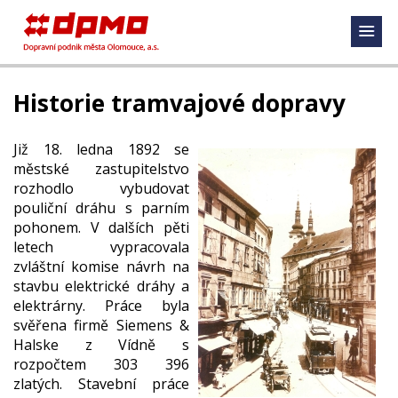
Historie tramvajové dopravy
Již 18. ledna 1892 se
městské zastupitelstvo
rozhodlo vybudovat
pouliční dráhu s parním
pohonem. V dalších pěti
letech vypracovala
zvláštní komise návrh na
stavbu elektrické dráhy a
elektrárny. Práce byla
svěřena firmě Siemens &
Halske z Vídně s
rozpočtem 303 396
zlatých. Stavební práce