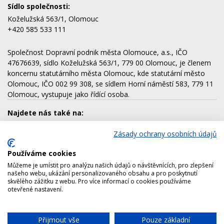
Sídlo společnosti:
Koželužská 563/1, Olomouc
+420 585 533 111
Společnost Dopravní podnik města Olomouce, a.s., IČO
47676639, sídlo Koželužská 563/1, 779 00 Olomouc, je členem
koncernu statutárního města Olomouc, kde statutární město
Olomouc, IČO 002 99 308, se sídlem Horní náměstí 583, 779 11
Olomouc, vystupuje jako řídící osoba.
Najdete nás také na:
Zásady ochrany osobních údajů
Používáme cookies
Dalšími členy koncernu jsou:
Můžeme je umístit pro analýzu našich údajů o návštěvnících, pro zlepšení
AQUAPARK OLOMOUC, a.s.
našeho webu, ukázání personalizovaného obsahu a pro poskytnutí
skvělého zážitku z webu. Pro více informací o cookies používáme
Lesy města Olomouce, a.s.
otevřené nastavení.
Technické služby města Olomouce, a.s.
Správa nemovitostí Olomouc, a.s.
Přijmout vše
Pouze základní
Chat