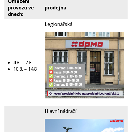
Omezení
provozu ve
prodejna
dnech:
Legionářská
4.8. – 7.8.
10.8. – 14.8
Hlavní nádraží