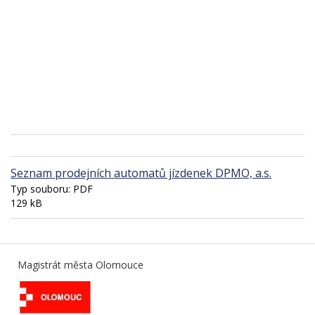
Seznam prodejních automatů jízdenek DPMO, a.s.
Typ souboru: PDF
129 kB
Magistrát města Olomouce