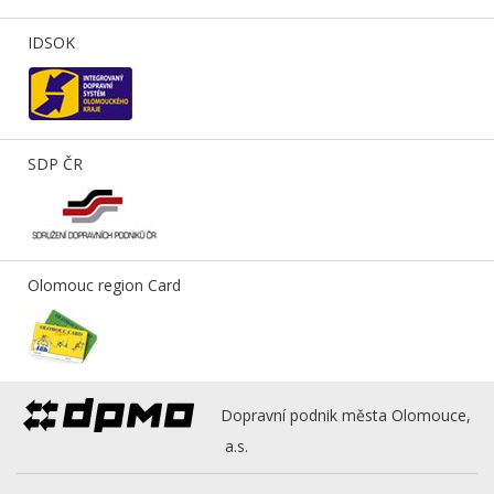
IDSOK
SDP ČR
Olomouc region Card
Dopravní podnik města Olomouce,
a.s.