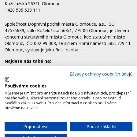
Koželužská 563/1, Olomouc
+420 585 533 111
Společnost Dopravní podnik města Olomouce, a.s., IČO
47676639, sídlo Koželužská 563/1, 779 00 Olomouc, je členem
koncernu statutárního města Olomouc, kde statutární město
Olomouc, IČO 002 99 308, se sídlem Horní náměstí 583, 779 11
Olomouc, vystupuje jako řídící osoba.
Najdete nás také na:
Zásady ochrany osobních údajů
Používáme cookies
Dalšími členy koncernu jsou:
Můžeme je umístit pro analýzu našich údajů o návštěvnících, pro zlepšení
AQUAPARK OLOMOUC, a.s.
našeho webu, ukázání personalizovaného obsahu a pro poskytnutí
skvělého zážitku z webu. Pro více informací o cookies používáme
Lesy města Olomouce, a.s.
otevřené nastavení.
Technické služby města Olomouce, a.s.
Správa nemovitostí Olomouc, a.s.
Přijmout vše
Pouze základní
Chat
Výstaviště Flora Olomouc, a.s.