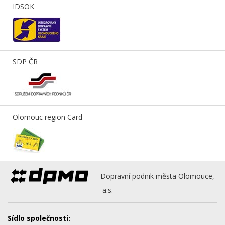
IDSOK
SDP ČR
Olomouc region Card
Dopravní podnik města Olomouce,
a.s.
Sídlo společnosti: