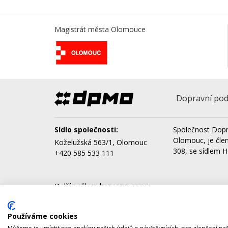
Magistrát města Olomouce
Dopravní pod
Sídlo společnosti:
Společnost Dopr
Olomouc, je čle
Koželužská 563/1, Olomouc
308, se sídlem H
+420 585 533 111
Dalšími členy koncernu jsou:
AQUAPARK OLOMOUC, a.s.
Správa nemovitostí Olomouc, a.s.
Používáme cookies