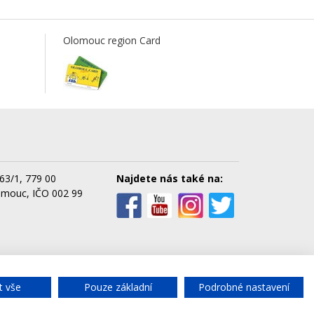
Olomouc region Card
63/1, 779 00
Najdete nás také na:
omouc, IČO 002 99
cké služby města Olomouce, a.s.
t vše
Pouze základní
Podrobné nastavení
Chat
- rychlý dotaz