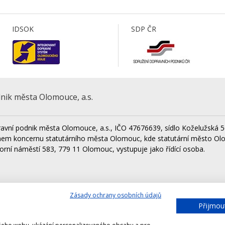
IDSOK
SDP ČR
nik města Olomouce, a.s.
avní podnik města Olomouce, a.s., IČO 47676639, sídlo Koželužská 5
nem koncernu statutárního města Olomouc, kde statutární město Ol
orní náměstí 583, 779 11 Olomouc, vystupuje jako řídící osoba.
Zásady ochrany osobních údajů
Lesy města Olomouce, a.s.
Techni
Přijmou
Výstaviště Flora Olomouc, a.s.