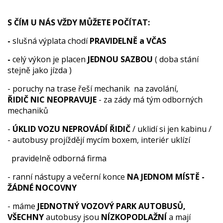
S ČÍM U NÁS VŽDY MŮŽETE POČÍTAT:
-
slušná výplata chodí
PRAVIDELNĚ a VČAS
-
celý výkon je placen
JEDNOU SAZBOU
( doba stání
stejně jako jízda )
- poruchy na trase řeší mechanik na zavolání,
ŘIDIČ NIC NEOPRAVUJE
- za zády má tým odborných
mechaniků
-
ÚKLID VOZU NEPROVÁDÍ ŘIDIČ
/ uklidí si jen kabinu /
- autobusy projíždějí mycím boxem, interiér uklízí
pravidelně odborná firma
- ranní nástupy a večerní konce
NA JEDNOM MÍSTĚ -
ŽÁDNÉ NOCOVNY
- máme
JEDNOTNÝ VOZOVÝ PARK AUTOBUSŮ,
VŠECHNY
autobusy jsou
NÍZKOPODLAŽNÍ
a mají