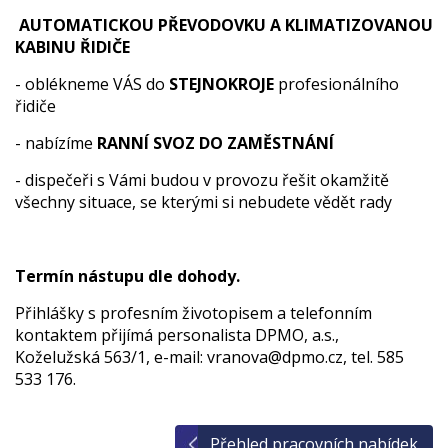
AUTOMATICKOU PŘEVODOVKU A KLIMATIZOVANOU
KABINU ŘIDIČE
- oblékneme VÁS do
STEJNOKROJE
profesionálního
řidiče
- nabízíme
RANNÍ SVOZ DO ZAMĚSTNÁNÍ
- dispečeři s Vámi budou v provozu řešit okamžitě
všechny situace, se kterými si nebudete vědět rady
Termín nástupu dle dohody.
Přihlášky s profesním životopisem a telefonním
kontaktem přijímá personalista DPMO, a.s.,
Koželužská 563/1, e-mail: vra
nov
a@d
pmo
.cz, tel. 585
533 176.
Přehled pracovních nabídek