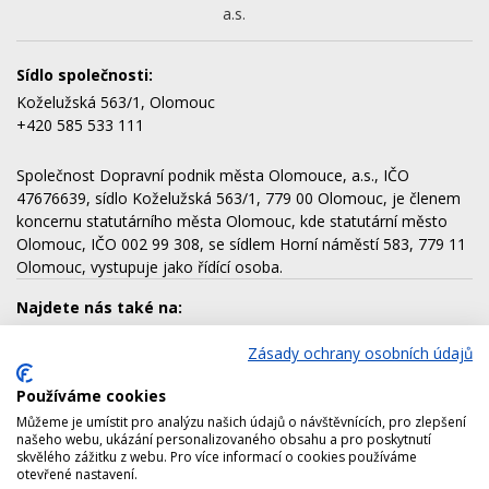
a.s.
Sídlo společnosti:
Koželužská 563/1, Olomouc
+420 585 533 111
Společnost Dopravní podnik města Olomouce, a.s., IČO
47676639, sídlo Koželužská 563/1, 779 00 Olomouc, je členem
koncernu statutárního města Olomouc, kde statutární město
Olomouc, IČO 002 99 308, se sídlem Horní náměstí 583, 779 11
Olomouc, vystupuje jako řídící osoba.
Najdete nás také na:
Zásady ochrany osobních údajů
Používáme cookies
Dalšími členy koncernu jsou:
Můžeme je umístit pro analýzu našich údajů o návštěvnících, pro zlepšení
AQUAPARK OLOMOUC, a.s.
našeho webu, ukázání personalizovaného obsahu a pro poskytnutí
skvělého zážitku z webu. Pro více informací o cookies používáme
Lesy města Olomouce, a.s.
otevřené nastavení.