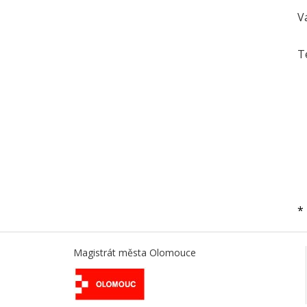
V
T
*
Magistrát města Olomouce