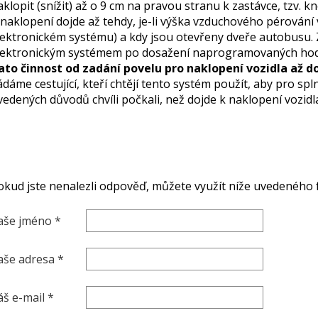
aklopit (snížit) až o 9 cm na pravou stranu k zastávce, tzv. k
 naklopení dojde až tehdy, je-li výška vzduchového pérování 
lektronickém systému) a kdy jsou otevřeny dveře autobusu.
lektronickým systémem po dosažení naprogramovaných hodn
ato činnost od zadání povelu pro naklopení vozidla až do
ádáme cestující, kteří chtějí tento systém použít, aby pro sp
vedených důvodů chvíli počkali, než dojde k naklopení vozidl
okud jste nenalezli odpověď, můžete využít níže uvedeného 
aše jméno *
aše adresa *
áš e-mail *