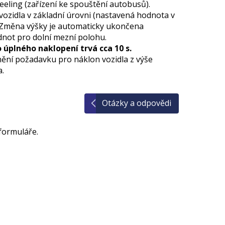
neeling (zařízení ke spouštění autobusů).
vozidla v základní úrovni (nastavená hodnota v
 Změna výšky je automaticky ukončena
ot pro dolní mezní polohu.
 úplného naklopení trvá cca 10 s.
lnění požadavku pro náklon vozidla z výše
a.
Otázky a odpovědi
formuláře.