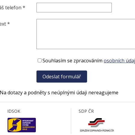
áš telefon *
ext *
Souhlasím se zpracováním
osobních údaj
 Na dotazy a podněty s neúplnými údaji nereagujeme
IDSOK
SDP ČR