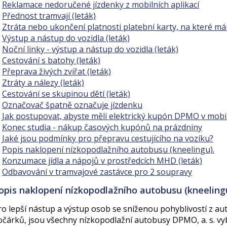
Reklamace nedoručené jízdenky z mobilních aplikací
Přednost tramvají (leták)
Ztráta nebo ukončení platnosti platební karty, na které 
Výstup a nástup do vozidla (leták)
Noční linky - výstup a nástup do vozidla (leták)
Cestování s batohy (leták)
Přeprava živých zvířat (leták)
Ztráty a nálezy (leták)
Cestování se skupinou dětí (leták)
Označovač špatně označuje jízdenku
Jak postupovat, abyste měli elektrický kupón DPMO v mobi
Konec studia - nákup časových kupónů na prázdniny
Jaké jsou podmínky pro přepravu cestujícího na vozíku?
Popis naklopení nízkopodlažního autobusu (kneelingu).
Konzumace jídla a nápojů v prostředcích MHD (leták)
Odbavování v tramvajové zastávce pro 2 soupravy
opis naklopení nízkopodlažního autobusu (kneelingu
ro lepší nástup a výstup osob se sníženou pohyblivostí z au
očárků, jsou všechny nízkopodlažní autobusy DPMO, a. s. 