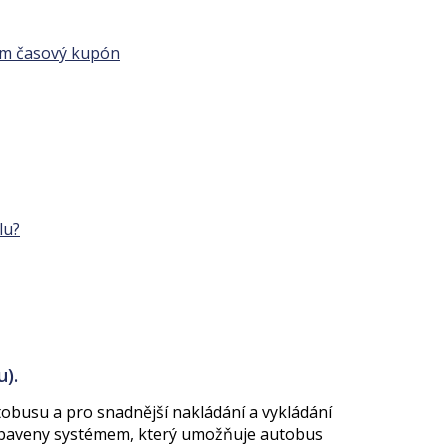
mám časový kupón
lu?
).
tobusu a pro snadnější nakládání a vykládání
vybaveny systémem, který umožňuje autobus