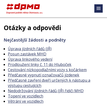
Otázky a odpovědi
Nejčastější žádosti a podněty
Úprava jízdních řádů (JŘ)
Posun zastávek MHD
Úprava linkového vedení
Prodloužení linky č. 11 do Hluboček
Cestování nízkopodlažními vozy s kočárkem
Předčasné vypnutí označovačů jízdenek
Předčasné zavření dveří určených k nástupu a
výstupu cestujících
Nedodržování jízdních řádů (JŘ) řidiči MHD
Topení ve vozidlech
Větrání ve vozidlech