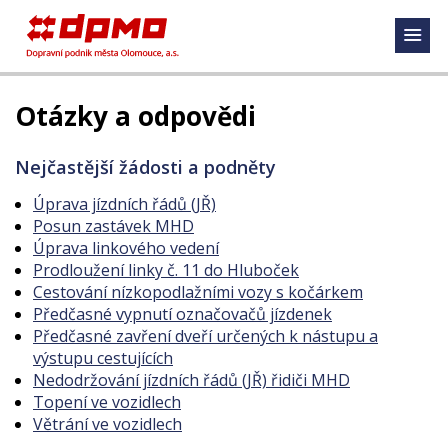
Otázky a odpovědi
Nejčastější žádosti a podněty
Úprava jízdních řádů (JŘ)
Posun zastávek MHD
Úprava linkového vedení
Prodloužení linky č. 11 do Hluboček
Cestování nízkopodlažními vozy s kočárkem
Předčasné vypnutí označovačů jízdenek
Předčasné zavření dveří určených k nástupu a
výstupu cestujících
Nedodržování jízdních řádů (JŘ) řidiči MHD
Topení ve vozidlech
Větrání ve vozidlech