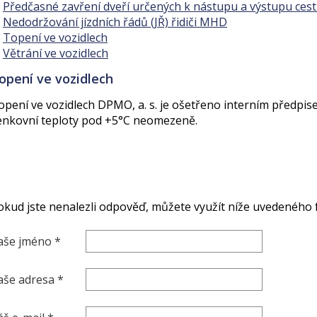
Předčasné zavření dveří určených k nástupu a výstupu cestu
Nedodržování jízdních řádů (JŘ) řidiči MHD
Topení ve vozidlech
Větrání ve vozidlech
opení ve vozidlech
opení ve vozidlech DPMO, a. s. je ošetřeno interním předpise
enkovní teploty pod +5°C neomezeně.
okud jste nenalezli odpověď, můžete využít níže uvedeného 
aše jméno *
aše adresa *