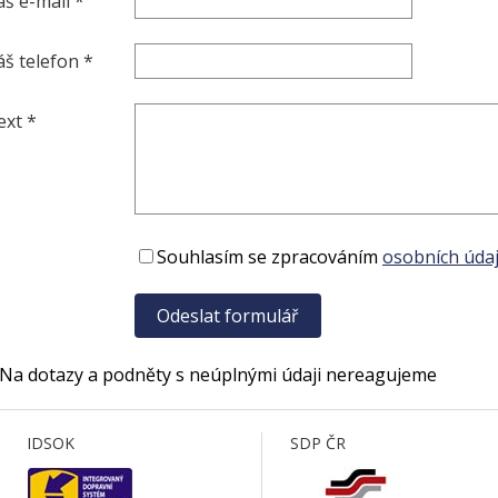
áš e-mail *
áš telefon *
ext *
Souhlasím se zpracováním
osobních údaj
 Na dotazy a podněty s neúplnými údaji nereagujeme
IDSOK
SDP ČR