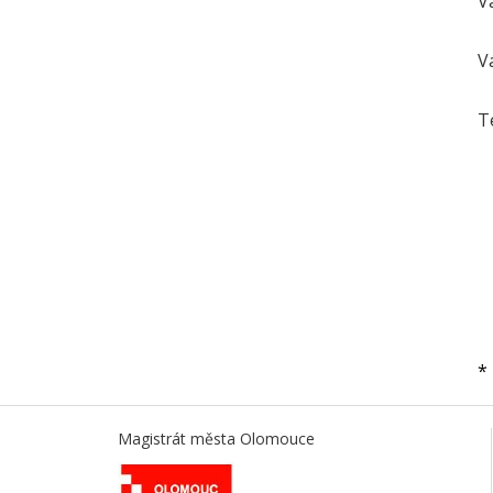
V
V
T
*
Magistrát města Olomouce