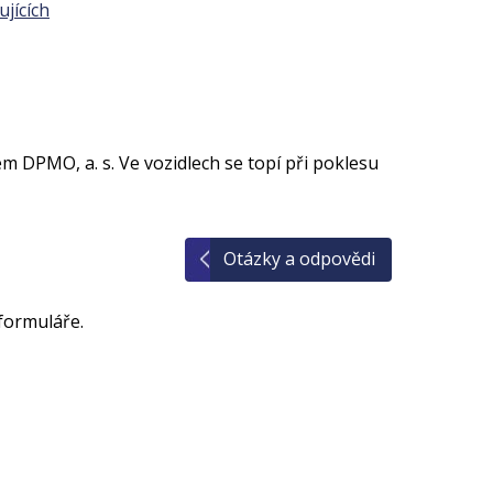
jících
m DPMO, a. s. Ve vozidlech se topí při poklesu
Otázky a odpovědi
formuláře.