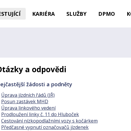
STUJÍCÍ
KARIÉRA
SLUŽBY
DPMO
K
Otázky a odpovědi
ejčastější žádosti a podněty
Úprava jízdních řádů (JŘ)
Posun zastávek MHD
Úprava linkového vedení
Prodloužení linky č. 11 do Hluboček
Cestování nízkopodlažními vozy s kočárkem
Předčasné vypnutí označovačů jízdenek