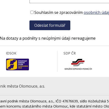
Souhlasím se zpracováním
osobních údaj
 Na dotazy a podněty s neúplnými údaji nereagujeme
IDSOK
SDP ČR
nik města Olomouce, a.s.
avní podnik města Olomouce, a.s., IČO 47676639, sídlo Koželužská 5
nem koncernu statutárního města Olomouc, kde statutární město Ol