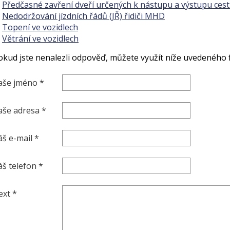
Předčasné zavření dveří určených k nástupu a výstupu cestu
Nedodržování jízdních řádů (JŘ) řidiči MHD
Topení ve vozidlech
Větrání ve vozidlech
okud jste nenalezli odpověď, můžete využít níže uvedeného 
aše jméno *
aše adresa *
áš e-mail *
áš telefon *
ext *