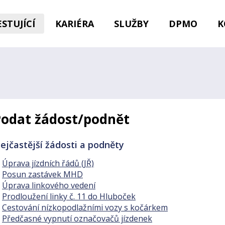
STUJÍCÍ
KARIÉRA
SLUŽBY
DPMO
K
Podat žádost/podnět
ejčastější žádosti a podněty
Úprava jízdních řádů (JŘ)
Posun zastávek MHD
Úprava linkového vedení
Prodloužení linky č. 11 do Hluboček
Cestování nízkopodlažními vozy s kočárkem
Předčasné vypnutí označovačů jízdenek