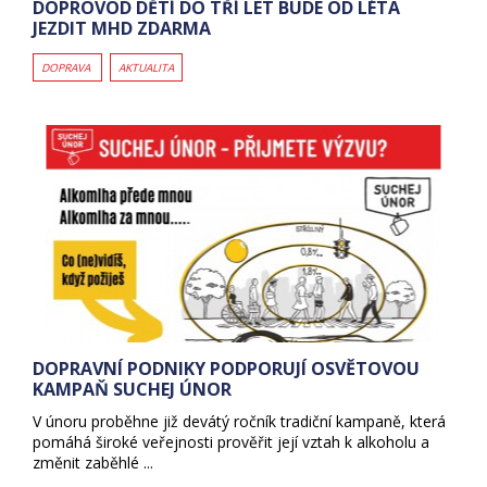
DOPROVOD DĚTÍ DO TŘÍ LET BUDE OD LÉTA
JEZDIT MHD ZDARMA
DOPRAVA
AKTUALITA
DOPRAVNÍ PODNIKY PODPORUJÍ OSVĚTOVOU
KAMPAŇ SUCHEJ ÚNOR
V únoru proběhne již devátý ročník tradiční kampaně, která
pomáhá široké veřejnosti prověřit její vztah k alkoholu a
změnit zaběhlé ...