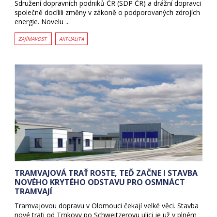
Sdružení dopravních podniků ČR (SDP ČR) a drážní dopravci
společně docílili změny v zákoně o podporovaných zdrojích
energie. Novelu ...
ZAJÍMAVOST
AKTUALITA
TRAMVAJOVÁ TRAŤ ROSTE, TEĎ ZAČNE I STAVBA
NOVÉHO KRYTÉHO ODSTAVU PRO OSMNÁCT
TRAMVAJÍ
Tramvajovou dopravu v Olomouci čekají velké věci. Stavba
nové trati od Trnkovy po Schweitzerovu ulici je už v plném