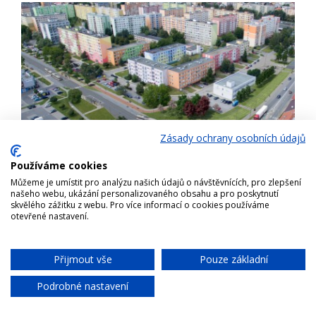
Zásady ochrany osobních údajů
TRAMVAJOVOU TRAŤ ČEKÁ NOVÁ SOUTĚŽ
Používáme cookies
Můžeme je umístit pro analýzu našich údajů o návštěvnících, pro zlepšení
ZAJÍMAVOST
TRAMVAJ
DOPRAVA
AKTUALITA
našeho webu, ukázání personalizovaného obsahu a pro poskytnutí
skvělého zážitku z webu. Pro více informací o cookies používáme
otevřené nastavení.
Přijmout vše
Pouze základní
Chat
Podrobné nastavení