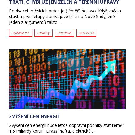
TRATI. CHYBÍ UŽ JEN ZELEŇ A TERÉNNÍ ÚPRAVY
Po dvaceti měsících práce je (téměř) hotovo. Když začala
stavba první etapy tramvajové trati na Nové Sady, zněl
jeden z argumentů takto: ...
ZAJÍMAVOST
TRAMVAJ
DOPRAVA
AKTUALITA
ZVÝŠENÍ CEN ENERGIÍ
Zvýšení cen energií bude letos dopravní podniky stát téměř
1,5 miliardy korun Dražší nafta, elektrická ...