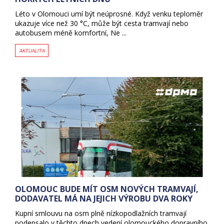
Léto v Olomouci umí být neúprosné. Když venku teploměr
ukazuje více než 30 °C, může být cesta tramvají nebo
autobusem méně komfortní, Ne ...
AKTUALITA
OLOMOUC BUDE MÍT OSM NOVÝCH TRAMVAJÍ,
DODAVATEL MÁ NA JEJICH VÝROBU DVA ROKY
Kupní smlouvu na osm plně nízkopodlažních tramvají
podepsalo v těchto dnech vedení olomouckého dopravního