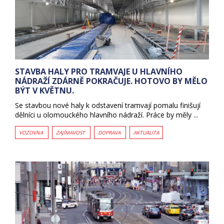
STAVBA HALY PRO TRAMVAJE U HLAVNÍHO
NÁDRAŽÍ ZDÁRNĚ POKRAČUJE. HOTOVO BY MĚLO
BÝT V KVĚTNU.
Se stavbou nové haly k odstavení tramvají pomalu finišují
dělníci u olomouckého hlavního nádraží. Práce by měly ...
VOZOVNA
ZAJÍMAVOST
DOPRAVA
AKTUALITA