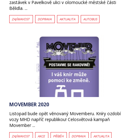
zastávek v Pavelkově ulici v olomoucké městské části
Bělidla. ...
ZAJÍMAVOST
DOPRAVA
AKTUALITA
AUTOBUS
MOVEMBER 2020
Listopad bude opět věnovaný Movemberu. Kníry ozdobí
vozy MHD napříč republikou! Celosvětová kampaň
Movember ...
ZAJÍMAVOST
AKCE
PŘÍBĚH
DOPRAVA
AKTUALITA