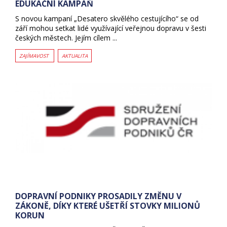
EDUKAČNÍ KAMPAŇ
S novou kampaní „Desatero skvělého cestujícího“ se od
září mohou setkat lidé využívající veřejnou dopravu v šesti
českých městech. Jejím cílem ...
ZAJÍMAVOST
AKTUALITA
DOPRAVNÍ PODNIKY PROSADILY ZMĚNU V
ZÁKONĚ, DÍKY KTERÉ UŠETŘÍ STOVKY MILIONŮ
KORUN