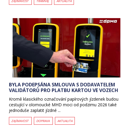
ZAJÍMAVOST
TRAMVAJ
AKTUALITA
BYLA PODEPSÁNA SMLOUVA S DODAVATELEM
VALIDÁTORŮ PRO PLATBU KARTOU VE VOZECH
Kromě klasického označování papírových jízdenek budou
cestující v olomoucké MHD moci od podzimu 2026 také
jednoduše zaplatit jízdné ...
ZAJÍMAVOST
DOPRAVA
AKTUALITA